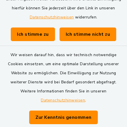
Markt Schwarzenfeld
hierfür können Sie jederzeit über den Link in unseren
Datenschutzhinweisen
widerrufen.
Gemeinde Schwarzach bei Nabburg
Verwaltungsgemeinschaft Schwarzenfeld
Ich stimme zu
Ich stimme nicht zu
Wir weisen darauf hin, dass wir technisch notwendige
Cookies einsetzen, um eine optimale Darstellung unserer
Website zu ermöglichen. Die Einwilligung zur Nutzung
Kontakt
weiterer Dienste wird bei Bedarf gesondert abgefragt.
Weitere Informationen finden Sie in unseren
Barrierefreiheit
Datenschutzhinweisen
.
Datenschutz
Zur Kenntnis genommen
Impressum