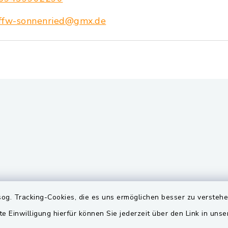
ffw-sonnenried@gmx.de
gszeiten
Quicklinks
og. Tracking-Cookies, die es uns ermöglichen besser zu versteh
te Einwilligung hierfür können Sie jederzeit über den Link in uns
Freitag:
BayernPortal