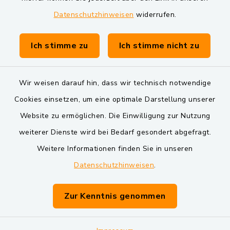
Datenschutzhinweisen
widerrufen.
Gemeinde Schwarzach bei Nabburg
Verwaltungsgemeinschaft Schwarzenfeld
Ich stimme zu
Ich stimme nicht zu
Wir weisen darauf hin, dass wir technisch notwendige
Cookies einsetzen, um eine optimale Darstellung unserer
Website zu ermöglichen. Die Einwilligung zur Nutzung
Kontakt
weiterer Dienste wird bei Bedarf gesondert abgefragt.
Weitere Informationen finden Sie in unseren
Barrierefreiheit
Datenschutzhinweisen
.
Datenschutz
Zur Kenntnis genommen
Impressum