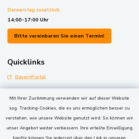
Donnerstag zusätzlich:
14:00-17:00 Uhr
Bitte vereinbaren Sie einen Termin!
Quicklinks
BayernPortal
Landkreis Schwandorf
Mit Ihrer Zustimmung verwenden wir auf dieser Website
Oberpfälzer Wald
sog. Tracking-Cookies, die es uns ermöglichen besser zu
verstehen, wie unsere Website genutzt wird. So können wir
VG und Gemeinden
unser Angebot weiter verbessern. Ihre erteilte Einwilligung
Markt Schwarzenfeld
hierfür können Sie jederzeit über den Link in unseren