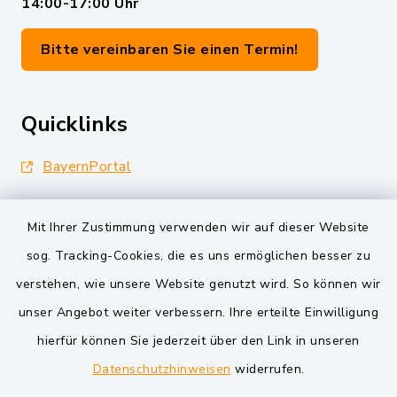
14:00-17:00 Uhr
Bitte vereinbaren Sie einen Termin!
Quicklinks
BayernPortal
Landkreis Schwandorf
Mit Ihrer Zustimmung verwenden wir auf dieser Website
Oberpfälzer Wald
sog. Tracking-Cookies, die es uns ermöglichen besser zu
verstehen, wie unsere Website genutzt wird. So können wir
VG und Gemeinden
unser Angebot weiter verbessern. Ihre erteilte Einwilligung
Markt Schwarzenfeld
hierfür können Sie jederzeit über den Link in unseren
Datenschutzhinweisen
widerrufen.
Gemeinde Schwarzach bei Nabburg