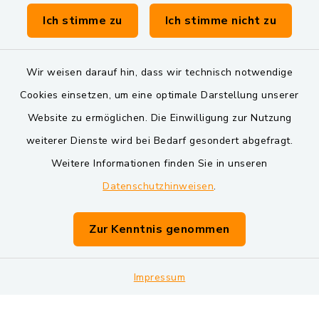
Verwaltungsgemeinschaft Schwarzenfeld
Ich stimme zu
Ich stimme nicht zu
Wir weisen darauf hin, dass wir technisch notwendige
Cookies einsetzen, um eine optimale Darstellung unserer
Website zu ermöglichen. Die Einwilligung zur Nutzung
Kontakt
weiterer Dienste wird bei Bedarf gesondert abgefragt.
Weitere Informationen finden Sie in unseren
Barrierefreiheit
Datenschutzhinweisen
.
Datenschutz
Zur Kenntnis genommen
Impressum
Impressum
Sitemap
Cookie-Einstellungen