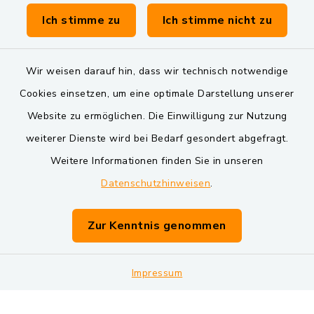
Verwaltungsgemeinschaft Schwarzenfeld
Ich stimme zu
Ich stimme nicht zu
Wir weisen darauf hin, dass wir technisch notwendige
Cookies einsetzen, um eine optimale Darstellung unserer
Website zu ermöglichen. Die Einwilligung zur Nutzung
Kontakt
weiterer Dienste wird bei Bedarf gesondert abgefragt.
Weitere Informationen finden Sie in unseren
Barrierefreiheit
Datenschutzhinweisen
.
Datenschutz
Zur Kenntnis genommen
Impressum
Impressum
Sitemap
Cookie-Einstellungen