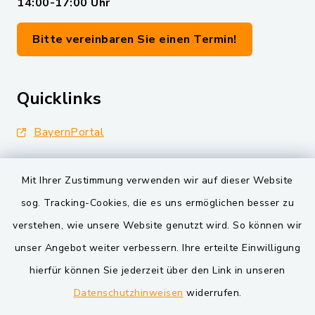
14:00-17:00 Uhr
Bitte vereinbaren Sie einen Termin!
Quicklinks
BayernPortal
Landkreis Schwandorf
Mit Ihrer Zustimmung verwenden wir auf dieser Website
Oberpfälzer Wald
sog. Tracking-Cookies, die es uns ermöglichen besser zu
verstehen, wie unsere Website genutzt wird. So können wir
VG und Gemeinden
unser Angebot weiter verbessern. Ihre erteilte Einwilligung
Markt Schwarzenfeld
hierfür können Sie jederzeit über den Link in unseren
Datenschutzhinweisen
widerrufen.
Gemeinde Schwarzach bei Nabburg