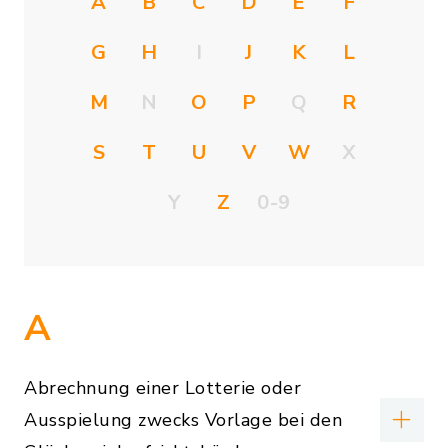
A
B
C
D
E
F
G
H
I
J
K
L
M
N
O
P
Q
R
S
T
U
V
W
X
Y
Z
0-9
A
Abrechnung einer Lotterie oder
Ausspielung zwecks Vorlage bei den