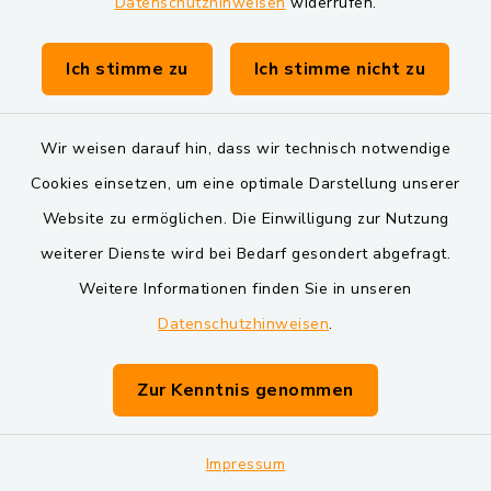
Datenschutzhinweisen
widerrufen.
Verfahren)
Ich stimme zu
Ich stimme nicht zu
Verlusterklärung eines Dokumentes
(Online-Verfahren)
Wir weisen darauf hin, dass wir technisch notwendige
Versiegelungsflächen;
Cookies einsetzen, um eine optimale Darstellung unserer
Erfassungsbogen (Formular)
Website zu ermöglichen. Die Einwilligung zur Nutzung
weiterer Dienste wird bei Bedarf gesondert abgefragt.
Vollmacht zur Abholung des neuen
Weitere Informationen finden Sie in unseren
Personalausweises
Datenschutzhinweisen
.
Vollmacht zur Abholung des
Zur Kenntnis genommen
Reisepasses
Vollmacht zur Abholung eines
Impressum