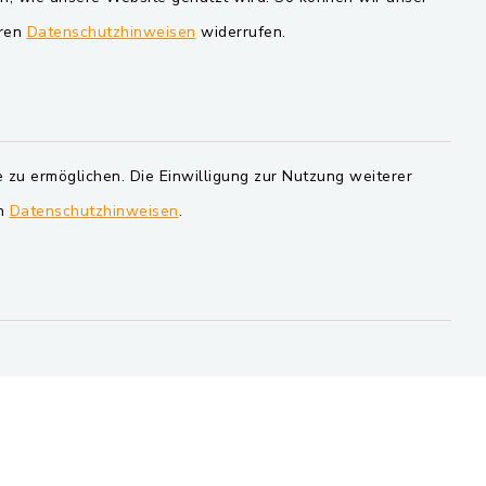
eren
Datenschutzhinweisen
widerrufen.
Markt Schwarzenfeld
Gemeinde Schwarzach bei Nabburg
Verwaltungsgemeinschaft
Schwarzenfeld
 zu ermöglichen. Die Einwilligung zur Nutzung weiterer
en
Datenschutzhinweisen
.