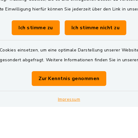
te Einwilligung hierfür können Sie jederzeit über den Link in uns
Freitag:
BayernPortal
00 Uhr
Landkreis Schwandorf
Ich stimme zu
Ich stimme nicht zu
Dienstag zusätzlich:
Oberpfälzer Wald
00 Uhr
Cookies einsetzen, um eine optimale Darstellung unserer Website
 gesondert abgefragt. Weitere Informationen finden Sie in unser
zusätzlich:
00 Uhr
Zur Kenntnis genommen
vereinbaren Sie einen
Termin!
Impressum