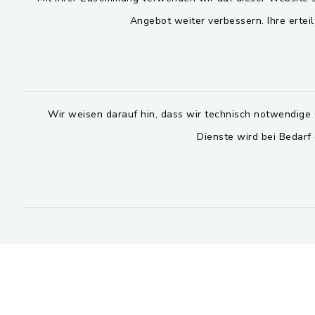
Angebot weiter verbessern. Ihre erteil
Montag bis 
Viktor-Koch-Str. 4
92521 Schwarzenfeld
08:00-12:
09435 / 309-0
Montag und 
09435 / 309-227
14:00-16:
Wir weisen darauf hin, dass wir technisch notwendige 
info@stulln.de
Dienste wird bei Bedarf
Donnerstag 
14:00-17:
facebook
instagram
whatsapp
Bitte 