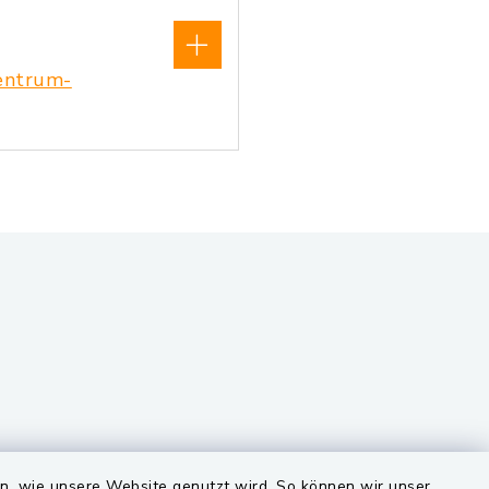
entrum-
VG und Gemeinden
en, wie unsere Website genutzt wird. So können wir unser