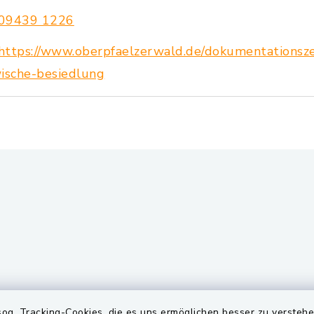
09439 1226
https://www.oberpfaelzerwald.de/dokumentationsz
ische-besiedlung
gszeiten
Quicklinks
og. Tracking-Cookies, die es uns ermöglichen besser zu versteh