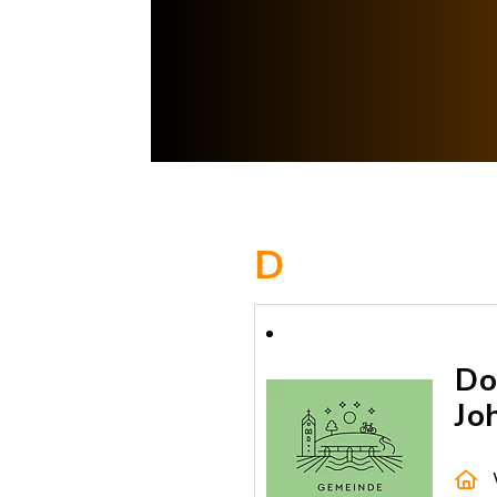
D
Do
Jo