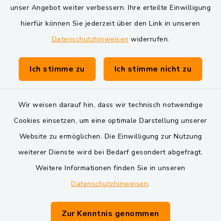
unser Angebot weiter verbessern. Ihre erteilte Einwilligung
Markt Schwarzenfeld
hierfür können Sie jederzeit über den Link in unseren
Datenschutzhinweisen
widerrufen.
Gemeinde Schwarzach bei Nabburg
Verwaltungsgemeinschaft Schwarzenfeld
Ich stimme zu
Ich stimme nicht zu
Wir weisen darauf hin, dass wir technisch notwendige
Cookies einsetzen, um eine optimale Darstellung unserer
Website zu ermöglichen. Die Einwilligung zur Nutzung
Kontakt
weiterer Dienste wird bei Bedarf gesondert abgefragt.
Weitere Informationen finden Sie in unseren
Barrierefreiheit
Datenschutzhinweisen
.
Datenschutz
Zur Kenntnis genommen