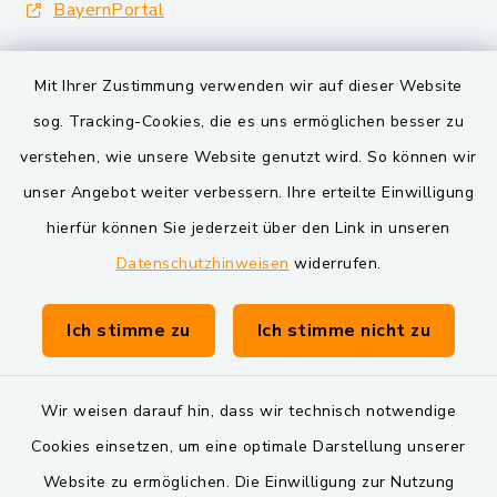
BayernPortal
Landkreis Schwandorf
Mit Ihrer Zustimmung verwenden wir auf dieser Website
Oberpfälzer Wald
sog. Tracking-Cookies, die es uns ermöglichen besser zu
verstehen, wie unsere Website genutzt wird. So können wir
VG und Gemeinden
unser Angebot weiter verbessern. Ihre erteilte Einwilligung
Markt Schwarzenfeld
hierfür können Sie jederzeit über den Link in unseren
Datenschutzhinweisen
widerrufen.
Gemeinde Schwarzach bei Nabburg
Verwaltungsgemeinschaft Schwarzenfeld
Ich stimme zu
Ich stimme nicht zu
Wir weisen darauf hin, dass wir technisch notwendige
Cookies einsetzen, um eine optimale Darstellung unserer
Website zu ermöglichen. Die Einwilligung zur Nutzung