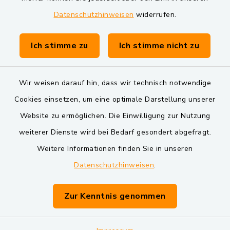
Datenschutzhinweisen
widerrufen.
Gemeinde Schwarzach bei Nabburg
Verwaltungsgemeinschaft Schwarzenfeld
Ich stimme zu
Ich stimme nicht zu
Wir weisen darauf hin, dass wir technisch notwendige
Cookies einsetzen, um eine optimale Darstellung unserer
Website zu ermöglichen. Die Einwilligung zur Nutzung
Kontakt
weiterer Dienste wird bei Bedarf gesondert abgefragt.
Weitere Informationen finden Sie in unseren
Barrierefreiheit
Datenschutzhinweisen
.
Datenschutz
Zur Kenntnis genommen
Impressum