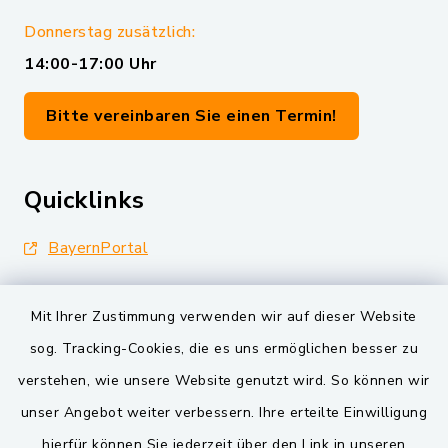
Donnerstag zusätzlich:
14:00-17:00 Uhr
Bitte vereinbaren Sie einen Termin!
Quicklinks
BayernPortal
Landkreis Schwandorf
Mit Ihrer Zustimmung verwenden wir auf dieser Website
Oberpfälzer Wald
sog. Tracking-Cookies, die es uns ermöglichen besser zu
verstehen, wie unsere Website genutzt wird. So können wir
VG und Gemeinden
unser Angebot weiter verbessern. Ihre erteilte Einwilligung
Markt Schwarzenfeld
hierfür können Sie jederzeit über den Link in unseren