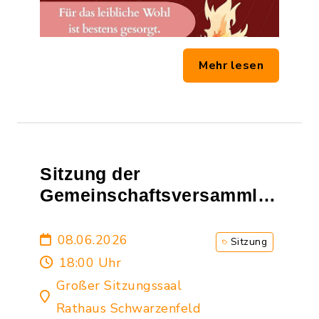
Mehr lesen
Sitzung der
Gemeinschaftsversammlung
der
Verwaltungsgemeinschaft
08.06.2026
Sitzung
18:00 Uhr
Großer Sitzungssaal
Rathaus Schwarzenfeld