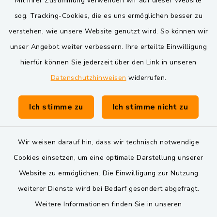
Mit Ihrer Zustimmung verwenden wir auf dieser Website
Oberpfälzer Wald
sog. Tracking-Cookies, die es uns ermöglichen besser zu
verstehen, wie unsere Website genutzt wird. So können wir
VG und Gemeinden
unser Angebot weiter verbessern. Ihre erteilte Einwilligung
Markt Schwarzenfeld
hierfür können Sie jederzeit über den Link in unseren
Datenschutzhinweisen
widerrufen.
Gemeinde Schwarzach bei Nabburg
Verwaltungsgemeinschaft Schwarzenfeld
Ich stimme zu
Ich stimme nicht zu
Wir weisen darauf hin, dass wir technisch notwendige
Cookies einsetzen, um eine optimale Darstellung unserer
Website zu ermöglichen. Die Einwilligung zur Nutzung
Kontakt
weiterer Dienste wird bei Bedarf gesondert abgefragt.
Weitere Informationen finden Sie in unseren
Barrierefreiheit