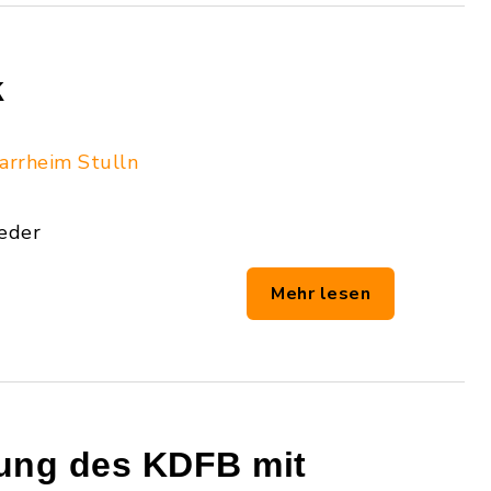
k
arrheim Stulln
ieder
Mehr lesen
ung des KDFB mit