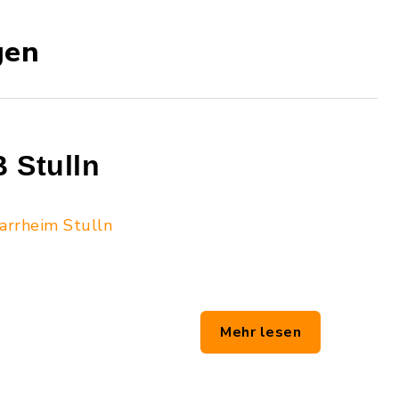
gen
 Stulln
arrheim Stulln
Mehr lesen