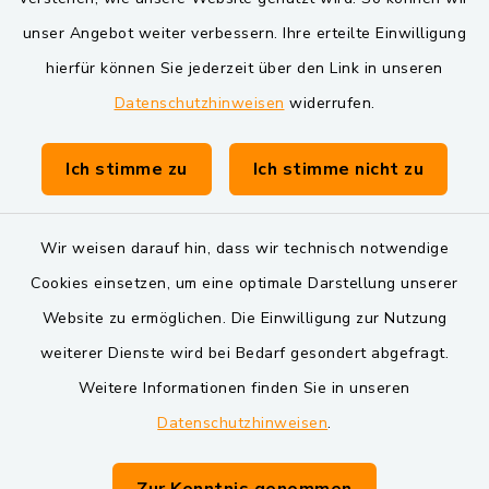
VG und Gemeinden
unser Angebot weiter verbessern. Ihre erteilte Einwilligung
Markt Schwarzenfeld
hierfür können Sie jederzeit über den Link in unseren
Datenschutzhinweisen
widerrufen.
Gemeinde Schwarzach bei Nabburg
Verwaltungsgemeinschaft Schwarzenfeld
Ich stimme zu
Ich stimme nicht zu
Wir weisen darauf hin, dass wir technisch notwendige
Cookies einsetzen, um eine optimale Darstellung unserer
Website zu ermöglichen. Die Einwilligung zur Nutzung
Kontakt
weiterer Dienste wird bei Bedarf gesondert abgefragt.
Weitere Informationen finden Sie in unseren
Barrierefreiheit
Datenschutzhinweisen
.
Datenschutz