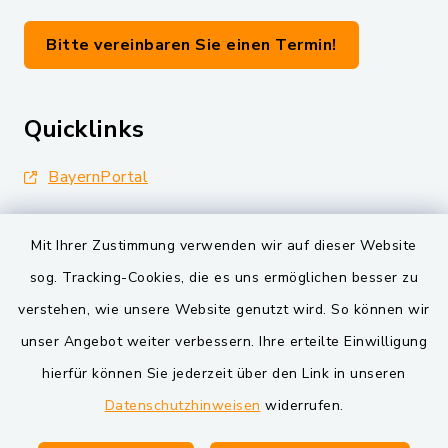
Bitte vereinbaren Sie einen Termin!
Quicklinks
BayernPortal
Landkreis Schwandorf
Mit Ihrer Zustimmung verwenden wir auf dieser Website
Oberpfälzer Wald
sog. Tracking-Cookies, die es uns ermöglichen besser zu
verstehen, wie unsere Website genutzt wird. So können wir
VG und Gemeinden
unser Angebot weiter verbessern. Ihre erteilte Einwilligung
Markt Schwarzenfeld
hierfür können Sie jederzeit über den Link in unseren
Datenschutzhinweisen
widerrufen.
Gemeinde Schwarzach bei Nabburg