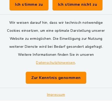
Verwaltungsgemeinschaft Schwarzenfeld
Ich stimme zu
Ich stimme nicht zu
Wir weisen darauf hin, dass wir technisch notwendige
Cookies einsetzen, um eine optimale Darstellung unserer
Website zu ermöglichen. Die Einwilligung zur Nutzung
Kontakt
weiterer Dienste wird bei Bedarf gesondert abgefragt.
Weitere Informationen finden Sie in unseren
Barrierefreiheit
Datenschutzhinweisen
.
Datenschutz
Zur Kenntnis genommen
Impressum
Sitemap
Impressum
Cookie-Einstellungen