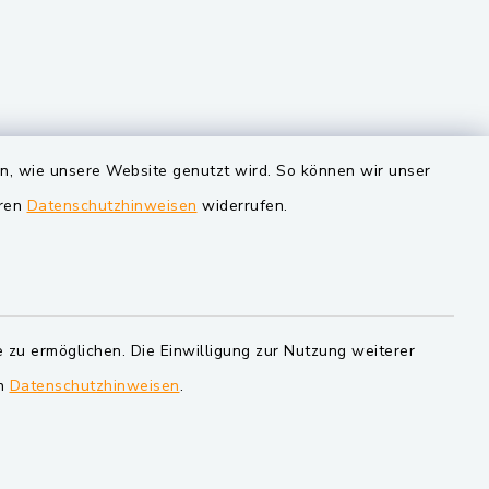
VG und Gemeinden
en, wie unsere Website genutzt wird. So können wir unser
eren
Datenschutzhinweisen
widerrufen.
Markt Schwarzenfeld
Gemeinde Schwarzach bei Nabburg
Verwaltungsgemeinschaft
Schwarzenfeld
 zu ermöglichen. Die Einwilligung zur Nutzung weiterer
en
Datenschutzhinweisen
.