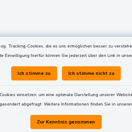
gszeiten
Quicklinks
og. Tracking-Cookies, die es uns ermöglichen besser zu versteh
te Einwilligung hierfür können Sie jederzeit über den Link in uns
Freitag:
BayernPortal
00 Uhr
Landkreis Schwandorf
Ich stimme zu
Ich stimme nicht zu
Dienstag zusätzlich:
Oberpfälzer Wald
00 Uhr
Cookies einsetzen, um eine optimale Darstellung unserer Website
 gesondert abgefragt. Weitere Informationen finden Sie in unser
zusätzlich:
00 Uhr
Zur Kenntnis genommen
vereinbaren Sie einen