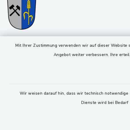
Gemeinde Stulln
Öffnun
Mit Ihrer Zustimmung verwenden wir auf dieser Website s
Angebot weiter verbessern. Ihre erteil
Montag bis 
Viktor-Koch-Str. 4
92521 Schwarzenfeld
08:00-12:
09435 / 309-0
Montag und 
09435 / 309-227
14:00-16:
Wir weisen darauf hin, dass wir technisch notwendige 
info@stulln.de
Dienste wird bei Bedarf
Donnerstag 
14:00-17:
facebook
instagram
whatsapp
Bitte 