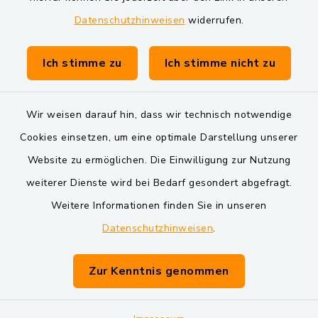
Datenschutzhinweisen
widerrufen.
Gemeinde Schwarzach bei Nabburg
Verwaltungsgemeinschaft Schwarzenfeld
Ich stimme zu
Ich stimme nicht zu
Wir weisen darauf hin, dass wir technisch notwendige
Cookies einsetzen, um eine optimale Darstellung unserer
Website zu ermöglichen. Die Einwilligung zur Nutzung
Kontakt
weiterer Dienste wird bei Bedarf gesondert abgefragt.
Weitere Informationen finden Sie in unseren
Barrierefreiheit
Datenschutzhinweisen
.
Datenschutz
Zur Kenntnis genommen
Impressum