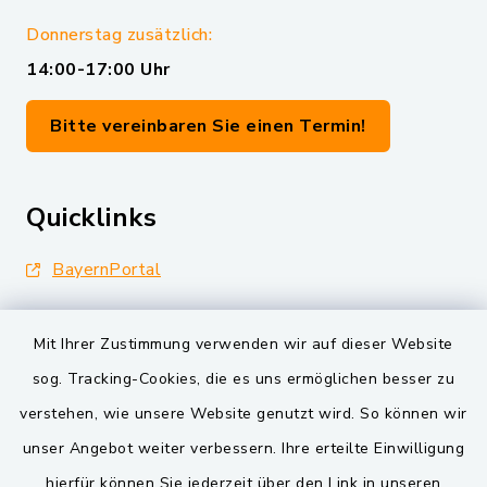
Donnerstag zusätzlich:
14:00-17:00 Uhr
Bitte vereinbaren Sie einen Termin!
Quicklinks
BayernPortal
Landkreis Schwandorf
Mit Ihrer Zustimmung verwenden wir auf dieser Website
Oberpfälzer Wald
sog. Tracking-Cookies, die es uns ermöglichen besser zu
verstehen, wie unsere Website genutzt wird. So können wir
VG und Gemeinden
unser Angebot weiter verbessern. Ihre erteilte Einwilligung
Markt Schwarzenfeld
hierfür können Sie jederzeit über den Link in unseren