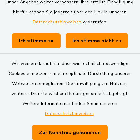
unser Angebot weiter verbessern. Ihre erteilte Einwilligung
Markt Schwarzenfeld
hierfür können Sie jederzeit über den Link in unseren
Gemeinde Schwarzach bei Nabburg
Datenschutzhinweisen
widerrufen.
Verwaltungsgemeinschaft Schwarzenfeld
Ich stimme zu
Ich stimme nicht zu
Wir weisen darauf hin, dass wir technisch notwendige
Cookies einsetzen, um eine optimale Darstellung unserer
Website zu ermöglichen. Die Einwilligung zur Nutzung
Kontakt
weiterer Dienste wird bei Bedarf gesondert abgefragt.
Barrierefreiheit
Weitere Informationen finden Sie in unseren
Datenschutzhinweisen
.
Datenschutz
Zur Kenntnis genommen
Impressum