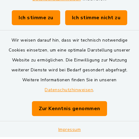
Gemeinde Schwarzach bei Nabburg
Verwaltungsgemeinschaft Schwarzenfeld
Ich stimme zu
Ich stimme nicht zu
Wir weisen darauf hin, dass wir technisch notwendige
Cookies einsetzen, um eine optimale Darstellung unserer
Website zu ermöglichen. Die Einwilligung zur Nutzung
Kontakt
weiterer Dienste wird bei Bedarf gesondert abgefragt.
Weitere Informationen finden Sie in unseren
Barrierefreiheit
Datenschutzhinweisen
.
Datenschutz
Zur Kenntnis genommen
Impressum
Impressum
Sitemap