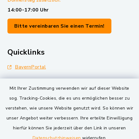
Donnerstag zusätzlich:
14:00-17:00 Uhr
Bitte vereinbaren Sie einen Termin!
Quicklinks
BayernPortal
Landkreis Schwandorf
Mit Ihrer Zustimmung verwenden wir auf dieser Website
Oberpfälzer Wald
sog. Tracking-Cookies, die es uns ermöglichen besser zu
verstehen, wie unsere Website genutzt wird. So können wir
VG und Gemeinden
unser Angebot weiter verbessern. Ihre erteilte Einwilligung
Markt Schwarzenfeld
hierfür können Sie jederzeit über den Link in unseren
Datenschutzhinweisen
widerrufen.