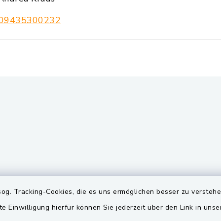
09435300232
gszeiten
Quicklinks
og. Tracking-Cookies, die es uns ermöglichen besser zu versteh
te Einwilligung hierfür können Sie jederzeit über den Link in uns
Freitag:
BayernPortal