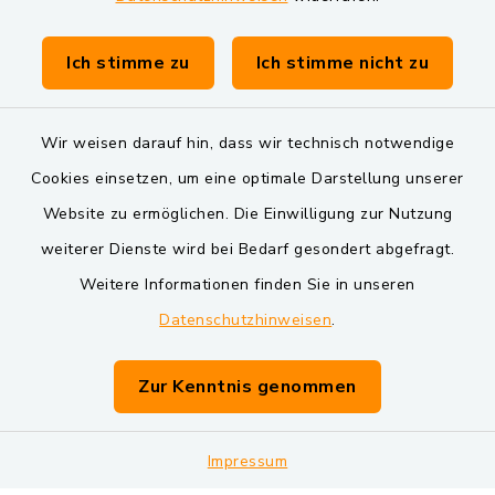
Gemeinde Schwarzach bei Nabburg
Verwaltungsgemeinschaft Schwarzenfeld
Ich stimme zu
Ich stimme nicht zu
Wir weisen darauf hin, dass wir technisch notwendige
Cookies einsetzen, um eine optimale Darstellung unserer
Website zu ermöglichen. Die Einwilligung zur Nutzung
Kontakt
weiterer Dienste wird bei Bedarf gesondert abgefragt.
Weitere Informationen finden Sie in unseren
Barrierefreiheit
Datenschutzhinweisen
.
Datenschutz
Zur Kenntnis genommen
Impressum
Impressum
Sitemap