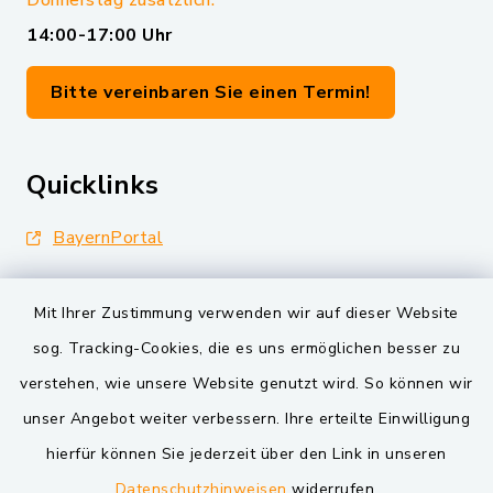
Donnerstag zusätzlich:
14:00-17:00 Uhr
Bitte vereinbaren Sie einen Termin!
Quicklinks
BayernPortal
Landkreis Schwandorf
Mit Ihrer Zustimmung verwenden wir auf dieser Website
Oberpfälzer Wald
sog. Tracking-Cookies, die es uns ermöglichen besser zu
verstehen, wie unsere Website genutzt wird. So können wir
VG und Gemeinden
unser Angebot weiter verbessern. Ihre erteilte Einwilligung
Markt Schwarzenfeld
hierfür können Sie jederzeit über den Link in unseren
Datenschutzhinweisen
widerrufen.