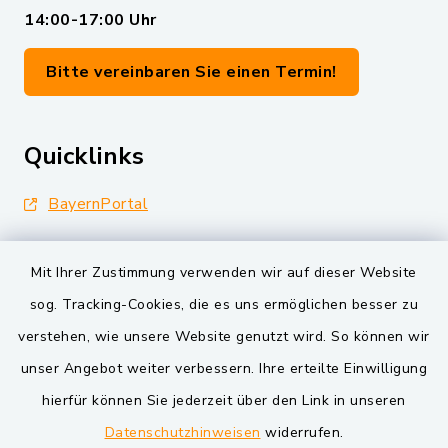
14:00-17:00 Uhr
Bitte vereinbaren Sie einen Termin!
Quicklinks
BayernPortal
Landkreis Schwandorf
Mit Ihrer Zustimmung verwenden wir auf dieser Website
Oberpfälzer Wald
sog. Tracking-Cookies, die es uns ermöglichen besser zu
verstehen, wie unsere Website genutzt wird. So können wir
VG und Gemeinden
unser Angebot weiter verbessern. Ihre erteilte Einwilligung
Markt Schwarzenfeld
hierfür können Sie jederzeit über den Link in unseren
Datenschutzhinweisen
widerrufen.
Gemeinde Schwarzach bei Nabburg