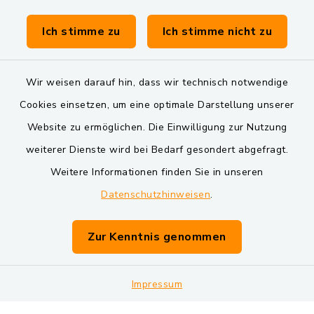
Verwaltungsgemeinschaft Schwarzenfeld
Ich stimme zu
Ich stimme nicht zu
Wir weisen darauf hin, dass wir technisch notwendige
Cookies einsetzen, um eine optimale Darstellung unserer
Website zu ermöglichen. Die Einwilligung zur Nutzung
Kontakt
weiterer Dienste wird bei Bedarf gesondert abgefragt.
Weitere Informationen finden Sie in unseren
Barrierefreiheit
Datenschutzhinweisen
.
Datenschutz
Zur Kenntnis genommen
Impressum
Impressum
Sitemap