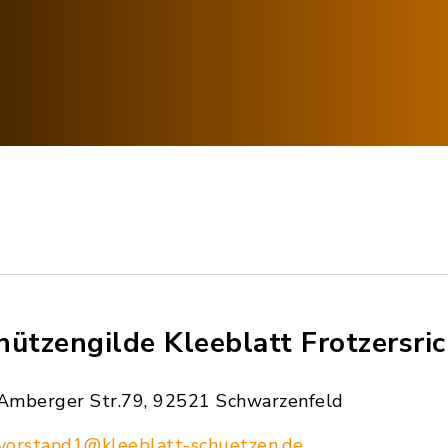
hützengilde Kleeblatt Frotzersric
Amberger Str.79, 92521 Schwarzenfeld
vorstand1@kleeblatt-schuetzen.de