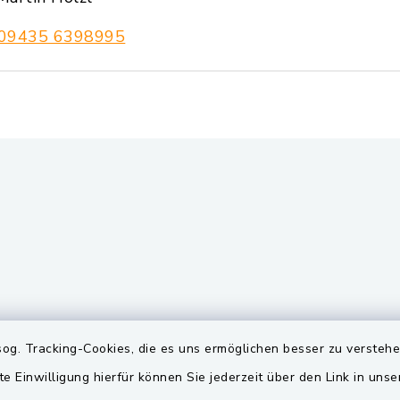
09435 6398995
gszeiten
Quicklinks
og. Tracking-Cookies, die es uns ermöglichen besser zu versteh
te Einwilligung hierfür können Sie jederzeit über den Link in uns
Freitag:
BayernPortal