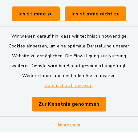
Verwaltungsgemeinschaft Schwarzenfeld
Ich stimme zu
Ich stimme nicht zu
Wir weisen darauf hin, dass wir technisch notwendige
Cookies einsetzen, um eine optimale Darstellung unserer
Website zu ermöglichen. Die Einwilligung zur Nutzung
Kontakt
weiterer Dienste wird bei Bedarf gesondert abgefragt.
Weitere Informationen finden Sie in unseren
Barrierefreiheit
Datenschutzhinweisen
.
Datenschutz
Zur Kenntnis genommen
Impressum
Impressum
Sitemap