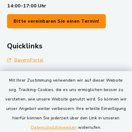
14:00-17:00 Uhr
Bitte vereinbaren Sie einen Termin!
Quicklinks
BayernPortal
Landkreis Schwandorf
Mit Ihrer Zustimmung verwenden wir auf dieser Website
Oberpfälzer Wald
sog. Tracking-Cookies, die es uns ermöglichen besser zu
verstehen, wie unsere Website genutzt wird. So können wir
VG und Gemeinden
unser Angebot weiter verbessern. Ihre erteilte Einwilligung
Markt Schwarzenfeld
hierfür können Sie jederzeit über den Link in unseren
Datenschutzhinweisen
widerrufen.
Gemeinde Schwarzach bei Nabburg