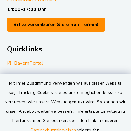
Donnerstag zusätzlich:
14:00-17:00 Uhr
Bitte vereinbaren Sie einen Termin!
Quicklinks
BayernPortal
Landkreis Schwandorf
Mit Ihrer Zustimmung verwenden wir auf dieser Website
Oberpfälzer Wald
sog. Tracking-Cookies, die es uns ermöglichen besser zu
verstehen, wie unsere Website genutzt wird. So können wir
VG und Gemeinden
unser Angebot weiter verbessern. Ihre erteilte Einwilligung
Markt Schwarzenfeld
hierfür können Sie jederzeit über den Link in unseren
Datenschutzhinweisen
widerrufen.