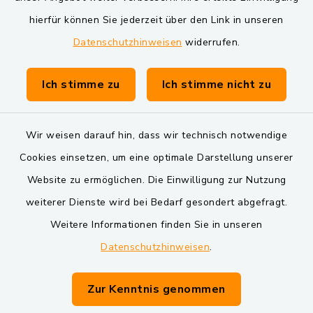
Markt Schwarzenfeld
hierfür können Sie jederzeit über den Link in unseren
Datenschutzhinweisen
widerrufen.
Gemeinde Schwarzach bei Nabburg
Verwaltungsgemeinschaft Schwarzenfeld
Ich stimme zu
Ich stimme nicht zu
Wir weisen darauf hin, dass wir technisch notwendige
Cookies einsetzen, um eine optimale Darstellung unserer
Website zu ermöglichen. Die Einwilligung zur Nutzung
Kontakt
weiterer Dienste wird bei Bedarf gesondert abgefragt.
Weitere Informationen finden Sie in unseren
Barrierefreiheit
Datenschutzhinweisen
.
Datenschutz
Zur Kenntnis genommen
Impressum