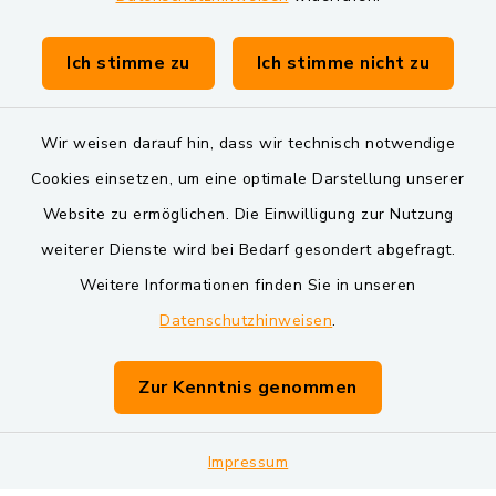
Gemeinde Schwarzach bei Nabburg
Verwaltungsgemeinschaft Schwarzenfeld
Ich stimme zu
Ich stimme nicht zu
Wir weisen darauf hin, dass wir technisch notwendige
Cookies einsetzen, um eine optimale Darstellung unserer
Website zu ermöglichen. Die Einwilligung zur Nutzung
Kontakt
weiterer Dienste wird bei Bedarf gesondert abgefragt.
Weitere Informationen finden Sie in unseren
Barrierefreiheit
Datenschutzhinweisen
.
Datenschutz
Zur Kenntnis genommen
Impressum
Impressum
Sitemap