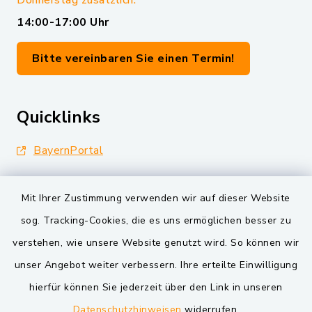
Donnerstag zusätzlich:
14:00-17:00 Uhr
Bitte vereinbaren Sie einen Termin!
Quicklinks
BayernPortal
Landkreis Schwandorf
Mit Ihrer Zustimmung verwenden wir auf dieser Website
Oberpfälzer Wald
sog. Tracking-Cookies, die es uns ermöglichen besser zu
verstehen, wie unsere Website genutzt wird. So können wir
VG und Gemeinden
unser Angebot weiter verbessern. Ihre erteilte Einwilligung
Markt Schwarzenfeld
hierfür können Sie jederzeit über den Link in unseren
Datenschutzhinweisen
widerrufen.