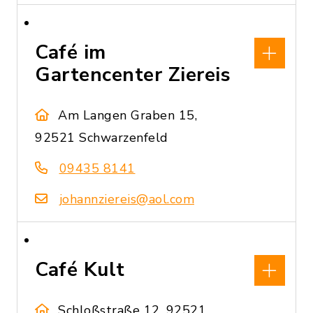
Café im
Gartencenter Ziereis
Am Langen Graben 15,
92521 Schwarzenfeld
09435 8141
johannziereis@aol.com
Café Kult
Schloßstraße 12, 92521