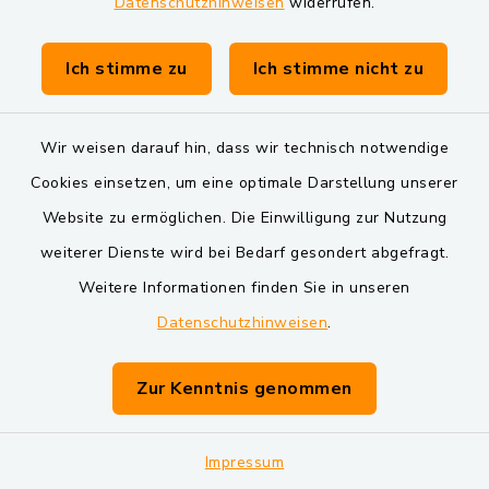
Bausparen
Datenschutzhinweisen
widerrufen.
Amberger Strasse 34, 92521
Ich stimme zu
Ich stimme nicht zu
Schwarzenfeld
Andreas Burgdorf
Wir weisen darauf hin, dass wir technisch notwendige
Cookies einsetzen, um eine optimale Darstellung unserer
09435 3 00 00 54
Website zu ermöglichen. Die Einwilligung zur Nutzung
weiterer Dienste wird bei Bedarf gesondert abgefragt.
Weitere Informationen finden Sie in unseren
Delikatessen
Datenschutzhinweisen
.
Manufaktur Bergler-
Fischer
Zur Kenntnis genommen
Bahnhofstraße 10, 92521
Impressum
Schwarzenfeld