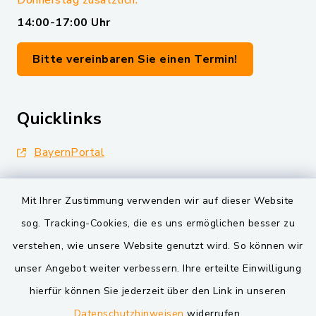
Donnerstag zusätzlich:
14:00-17:00 Uhr
Bitte vereinbaren Sie einen Termin!
Quicklinks
BayernPortal
Landkreis Schwandorf
Mit Ihrer Zustimmung verwenden wir auf dieser Website
Oberpfälzer Wald
sog. Tracking-Cookies, die es uns ermöglichen besser zu
verstehen, wie unsere Website genutzt wird. So können wir
VG und Gemeinden
unser Angebot weiter verbessern. Ihre erteilte Einwilligung
Markt Schwarzenfeld
hierfür können Sie jederzeit über den Link in unseren
Datenschutzhinweisen
widerrufen.