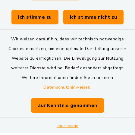
Gemeinde Schwarzach bei Nabburg
Verwaltungsgemeinschaft Schwarzenfeld
Ich stimme zu
Ich stimme nicht zu
Wir weisen darauf hin, dass wir technisch notwendige
Cookies einsetzen, um eine optimale Darstellung unserer
Website zu ermöglichen. Die Einwilligung zur Nutzung
Kontakt
weiterer Dienste wird bei Bedarf gesondert abgefragt.
Weitere Informationen finden Sie in unseren
Barrierefreiheit
Datenschutzhinweisen
.
Datenschutz
Zur Kenntnis genommen
Impressum
Impressum
Sitemap