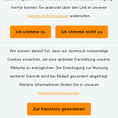
Markt Schwarzenfeld
hierfür können Sie jederzeit über den Link in unseren
Datenschutzhinweisen
widerrufen.
Gemeinde Schwarzach bei Nabburg
Verwaltungsgemeinschaft Schwarzenfeld
Ich stimme zu
Ich stimme nicht zu
Wir weisen darauf hin, dass wir technisch notwendige
Cookies einsetzen, um eine optimale Darstellung unserer
Website zu ermöglichen. Die Einwilligung zur Nutzung
Kontakt
weiterer Dienste wird bei Bedarf gesondert abgefragt.
Weitere Informationen finden Sie in unseren
Barrierefreiheit
Datenschutzhinweisen
.
Datenschutz
Zur Kenntnis genommen
Impressum