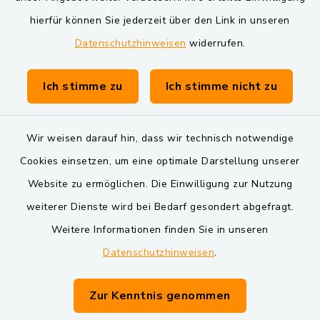
Markt Schwarzenfeld
hierfür können Sie jederzeit über den Link in unseren
Datenschutzhinweisen
widerrufen.
Gemeinde Schwarzach bei Nabburg
Verwaltungsgemeinschaft Schwarzenfeld
Ich stimme zu
Ich stimme nicht zu
Wir weisen darauf hin, dass wir technisch notwendige
Cookies einsetzen, um eine optimale Darstellung unserer
Website zu ermöglichen. Die Einwilligung zur Nutzung
Kontakt
weiterer Dienste wird bei Bedarf gesondert abgefragt.
Weitere Informationen finden Sie in unseren
Barrierefreiheit
Datenschutzhinweisen
.
Datenschutz
Zur Kenntnis genommen
Impressum