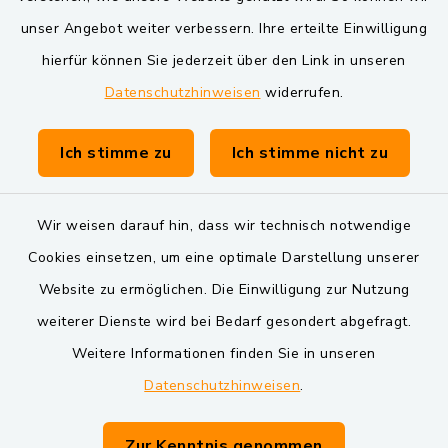
VG und Gemeinden
unser Angebot weiter verbessern. Ihre erteilte Einwilligung
Markt Schwarzenfeld
hierfür können Sie jederzeit über den Link in unseren
Datenschutzhinweisen
widerrufen.
Gemeinde Schwarzach bei Nabburg
Verwaltungsgemeinschaft Schwarzenfeld
Ich stimme zu
Ich stimme nicht zu
Wir weisen darauf hin, dass wir technisch notwendige
Cookies einsetzen, um eine optimale Darstellung unserer
Website zu ermöglichen. Die Einwilligung zur Nutzung
Kontakt
weiterer Dienste wird bei Bedarf gesondert abgefragt.
Weitere Informationen finden Sie in unseren
Barrierefreiheit
Datenschutzhinweisen
.
Datenschutz
Zur Kenntnis genommen