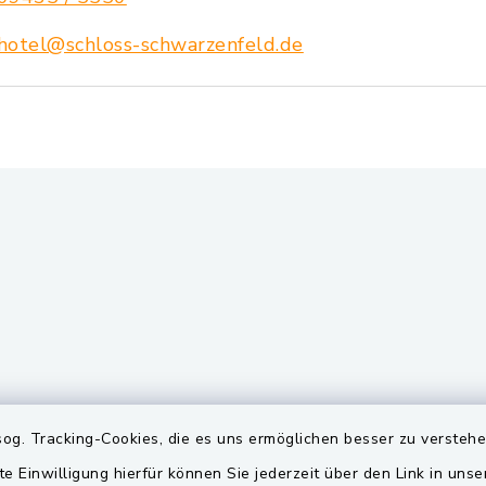
hotel@schloss-schwarzenfeld.de
gszeiten
Quicklinks
og. Tracking-Cookies, die es uns ermöglichen besser zu versteh
Freitag:
BayernPortal
te Einwilligung hierfür können Sie jederzeit über den Link in uns