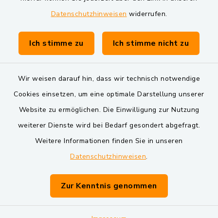
Datenschutzhinweisen
widerrufen.
Gemeinde Schwarzach bei Nabburg
Verwaltungsgemeinschaft Schwarzenfeld
Ich stimme zu
Ich stimme nicht zu
Wir weisen darauf hin, dass wir technisch notwendige
Cookies einsetzen, um eine optimale Darstellung unserer
Website zu ermöglichen. Die Einwilligung zur Nutzung
Kontakt
weiterer Dienste wird bei Bedarf gesondert abgefragt.
Weitere Informationen finden Sie in unseren
Barrierefreiheit
Datenschutzhinweisen
.
Datenschutz
Zur Kenntnis genommen
Impressum