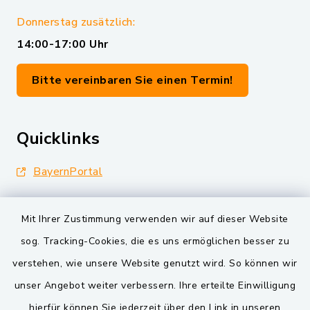
Donnerstag zusätzlich:
14:00-17:00 Uhr
Bitte vereinbaren Sie einen Termin!
Quicklinks
BayernPortal
Landkreis Schwandorf
Mit Ihrer Zustimmung verwenden wir auf dieser Website
Oberpfälzer Wald
sog. Tracking-Cookies, die es uns ermöglichen besser zu
verstehen, wie unsere Website genutzt wird. So können wir
VG und Gemeinden
unser Angebot weiter verbessern. Ihre erteilte Einwilligung
Markt Schwarzenfeld
hierfür können Sie jederzeit über den Link in unseren