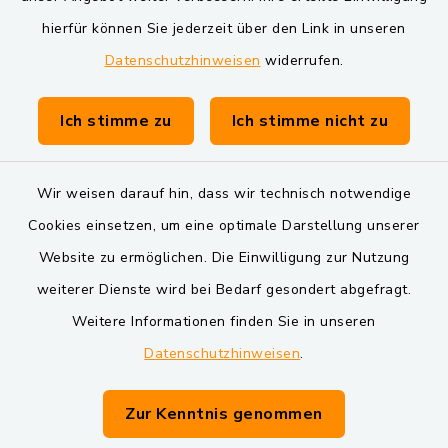
Markt Schwarzenfeld
hierfür können Sie jederzeit über den Link in unseren
Datenschutzhinweisen
widerrufen.
Gemeinde Schwarzach bei Nabburg
Verwaltungsgemeinschaft Schwarzenfeld
Ich stimme zu
Ich stimme nicht zu
Wir weisen darauf hin, dass wir technisch notwendige
Cookies einsetzen, um eine optimale Darstellung unserer
Website zu ermöglichen. Die Einwilligung zur Nutzung
Kontakt
weiterer Dienste wird bei Bedarf gesondert abgefragt.
Weitere Informationen finden Sie in unseren
Barrierefreiheit
Datenschutzhinweisen
.
Datenschutz
Zur Kenntnis genommen
Impressum