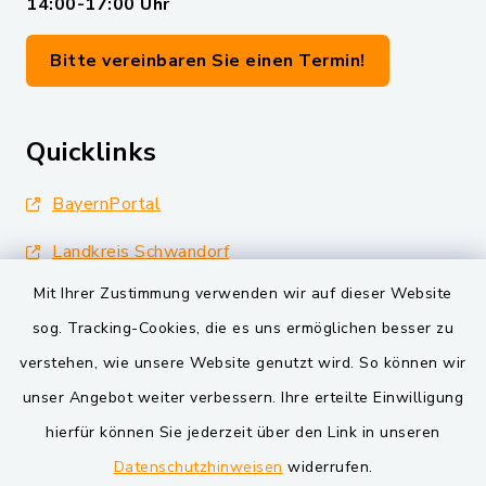
14:00-17:00 Uhr
Bitte vereinbaren Sie einen Termin!
Quicklinks
BayernPortal
Landkreis Schwandorf
Mit Ihrer Zustimmung verwenden wir auf dieser Website
Oberpfälzer Wald
sog. Tracking-Cookies, die es uns ermöglichen besser zu
VG und Gemeinden
verstehen, wie unsere Website genutzt wird. So können wir
unser Angebot weiter verbessern. Ihre erteilte Einwilligung
Markt Schwarzenfeld
hierfür können Sie jederzeit über den Link in unseren
Gemeinde Schwarzach bei Nabburg
Datenschutzhinweisen
widerrufen.