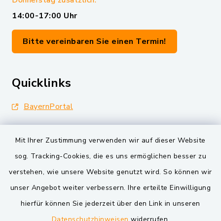
Donnerstag zusätzlich:
14:00-17:00 Uhr
Bitte vereinbaren Sie einen Termin!
Quicklinks
BayernPortal
Landkreis Schwandorf
Mit Ihrer Zustimmung verwenden wir auf dieser Website
Oberpfälzer Wald
sog. Tracking-Cookies, die es uns ermöglichen besser zu
verstehen, wie unsere Website genutzt wird. So können wir
VG und Gemeinden
unser Angebot weiter verbessern. Ihre erteilte Einwilligung
Markt Schwarzenfeld
hierfür können Sie jederzeit über den Link in unseren
Datenschutzhinweisen
widerrufen.