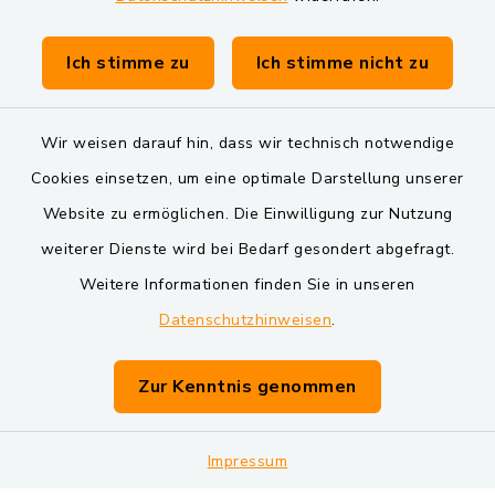
Gemeinde Schwarzach bei Nabburg
Verwaltungsgemeinschaft Schwarzenfeld
Ich stimme zu
Ich stimme nicht zu
Wir weisen darauf hin, dass wir technisch notwendige
Cookies einsetzen, um eine optimale Darstellung unserer
Website zu ermöglichen. Die Einwilligung zur Nutzung
Kontakt
weiterer Dienste wird bei Bedarf gesondert abgefragt.
Weitere Informationen finden Sie in unseren
Barrierefreiheit
Datenschutzhinweisen
.
Datenschutz
Zur Kenntnis genommen
Impressum
Impressum
Sitemap