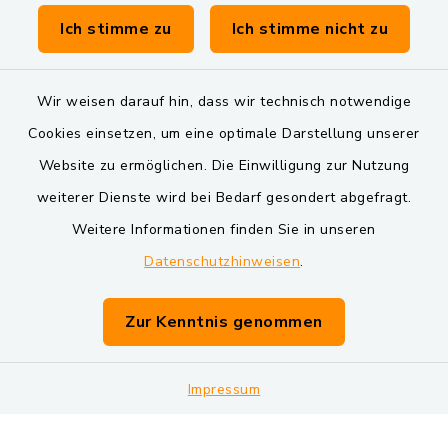
Verwaltungsgemeinschaft Schwarzenfeld
Ich stimme zu
Ich stimme nicht zu
Wir weisen darauf hin, dass wir technisch notwendige
Cookies einsetzen, um eine optimale Darstellung unserer
Website zu ermöglichen. Die Einwilligung zur Nutzung
Kontakt
weiterer Dienste wird bei Bedarf gesondert abgefragt.
Weitere Informationen finden Sie in unseren
Barrierefreiheit
Datenschutzhinweisen
.
Datenschutz
Zur Kenntnis genommen
Impressum
Impressum
Sitemap
Cookie-Einstellungen