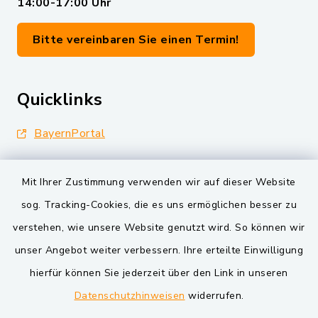
14:00-17:00 Uhr
Bitte vereinbaren Sie einen Termin!
Quicklinks
BayernPortal
Landkreis Schwandorf
Mit Ihrer Zustimmung verwenden wir auf dieser Website
Oberpfälzer Wald
sog. Tracking-Cookies, die es uns ermöglichen besser zu
verstehen, wie unsere Website genutzt wird. So können wir
VG und Gemeinden
unser Angebot weiter verbessern. Ihre erteilte Einwilligung
Markt Schwarzenfeld
hierfür können Sie jederzeit über den Link in unseren
Datenschutzhinweisen
widerrufen.
Gemeinde Schwarzach bei Nabburg