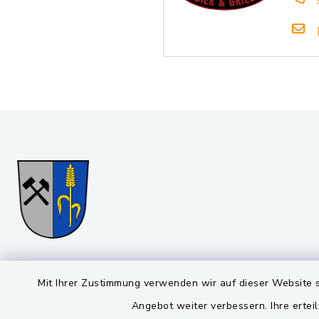
Gemeinde Stulln
Öffnun
Mit Ihrer Zustimmung verwenden wir auf dieser Website s
Angebot weiter verbessern. Ihre erteil
Montag bis 
Viktor-Koch-Str. 4