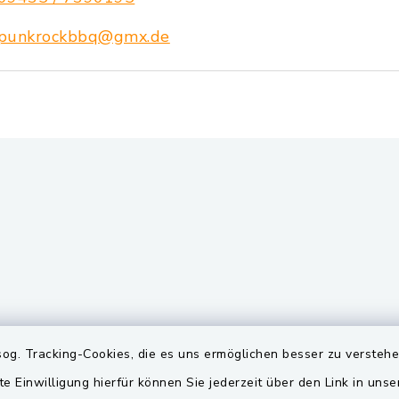
punkrockbbq@gmx.de
gszeiten
Quicklinks
og. Tracking-Cookies, die es uns ermöglichen besser zu versteh
te Einwilligung hierfür können Sie jederzeit über den Link in uns
Freitag:
BayernPortal