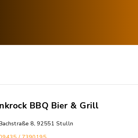
nkrock BBQ Bier & Grill
Bachstraße 8, 92551 Stulln
09435 / 7390195