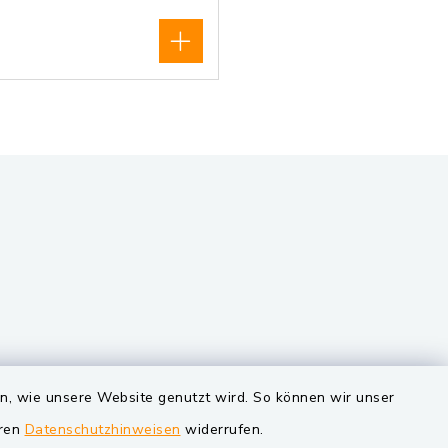
VG und Gemeinden
en, wie unsere Website genutzt wird. So können wir unser
eren
Datenschutzhinweisen
widerrufen.
Markt Schwarzenfeld